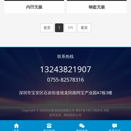
内凹无极
钢盔无极
首页
1
1/1
尾页
联系热线
13243821907
0755-82578316
深圳市宝安区石岩街道祝龙田路阿宝产业园A7栋3楼
Copyright © 深圳市好莱光科技有限公司
粤ICP备18013868号
XML
技术支持：
网站制作公司
首页
电话咨询
微信咨询
联系方式