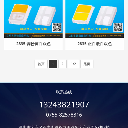
2835 调粉黄白双色
2835 正白暖白双色
首页
1
2
1/2
尾页
联系热线
13243821907
0755-82578316
深圳市宝安区石岩街道祝龙田路阿宝产业园A7栋3楼