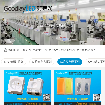
贴片双色温系列
当前位置：
首页
>>
产品中心
>>
贴片SMD照明系列
>>
贴片双色温系列
贴片指示灯系列
贴片侧发光系列
贴片双色温系列
SMD球头系