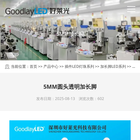
5MM加长脚
当前位置：
首页
>>
产品中心
>>
插件LED灯珠系列
>>
加长脚LED系列
>>
5M
5MM圆头透明加长脚
发布日期：2025-08-13 浏览次数：
602